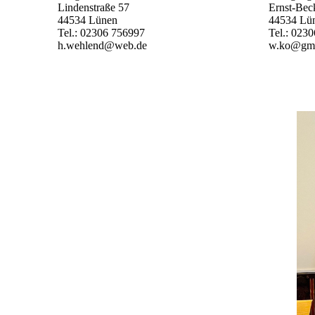
Lindenstraße 57
Ernst-Beck
44534 Lünen
44534 Lü
Tel.: 02306 756997‬
Tel.: 023
h.wehlend@web.de
w.ko@gm