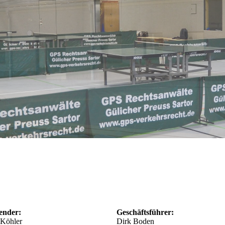
zender:
Geschäftsführer:
Köhler
Dirk Boden