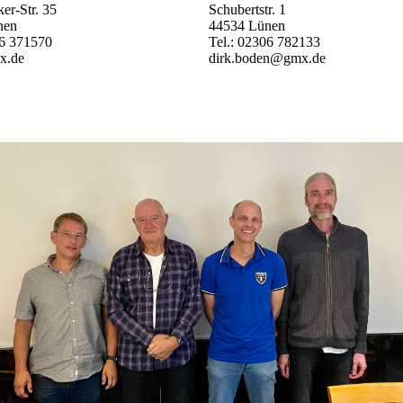
er-Str. 35
Schubertstr. 1
nen
44534 Lünen
06 371570
Tel.: 02306 782133
x.de
dirk.boden@gmx.de