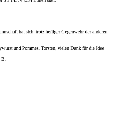
 Str 143, 44534 Lünen statt.
nnschaft hat sich, trotz heftiger Gegenwehr der anderen
ywurst und Pommes. Torsten, vielen Dank für die Idee
 B.