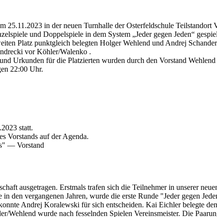
25.11.2023 in der neuen Turnhalle der Osterfeldschule Teilstandort Vi
nzelspiele und Doppelspiele in dem System „Jeder gegen Jeden“ gespiel
eiten Platz punktgleich belegten Holger Wehlend und Andrej Schander
endrecki vor Köhler/Walenko .
ng und Urkunden für die Platzierten wurden durch den Vorstand Wehle
gen 22:00 Uhr.
2023 statt.
es Vorstands auf der Agenda.
s" –– Vorstand
chaft ausgetragen. Erstmals trafen sich die Teilnehmer in unserer neue
ie in den vergangenen Jahren, wurde die erste Runde "Jeder gegen Jede
onnte Andrej Koralewski für sich entscheiden. Kai Eichler belegte den 
/Wehlend wurde nach fesselnden Spielen Vereinsmeister. Die Paarung K