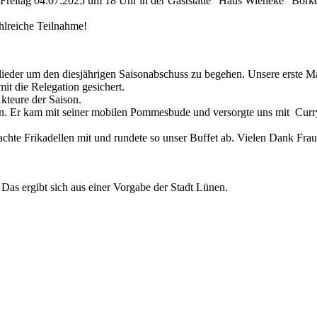
Freitag 04.07.2025 um 18 Uhr in der Gaststätte "Haus Wieneke" Borker
ahlreiche Teilnahme!
lieder um den diesjährigen Saisonabschuss zu begehen. Unsere erste Ma
it die Relegation gesichert.
kteure der Saison.
en. Er kam mit seiner mobilen Pommesbude und versorgte uns mit Curr
hte Frikadellen mit und rundete so unser Buffet ab. Vielen Dank Frau
. Das ergibt sich aus einer Vorgabe der Stadt Lünen.