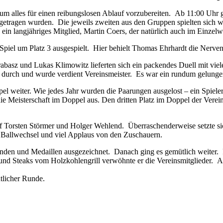
um alles für einen reibungslosen Ablauf vorzubereiten. Ab 11:00 Uhr gi
etragen wurden. Die jeweils zweiten aus den Gruppen spielten sich we
in langjähriges Mitglied, Martin Coers, der natürlich auch im Einzel
el um Platz 3 ausgespielt. Hier behielt Thomas Ehrhardt die Nerven un
abasz und Lukas Klimowitz lieferten sich ein packendes Duell mit vie
 durch und wurde verdient Vereinsmeister. Es war ein rundum gelunge
l weiter. Wie jedes Jahr wurden die Paarungen ausgelost – ein Spieler
die Meisterschaft im Doppel aus. Den dritten Platz im Doppel der Vere
f Torsten Störmer und Holger Wehlend. Überraschenderweise setzte si
e Ballwechsel und viel Applaus von den Zuschauern.
den und Medaillen ausgezeichnet. Danach ging es gemütlich weiter. Fü
 Steaks vom Holzkohlengrill verwöhnte er die Vereinsmitglieder. Auc
ütlicher Runde.