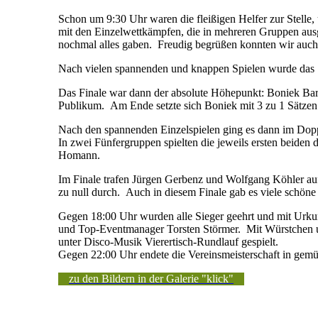
Schon um 9:30 Uhr waren die fleißigen Helfer zur Stelle, 
mit den Einzelwettkämpfen, die in mehreren Gruppen ausg
nochmal alles gaben. Freudig begrüßen konnten wir auch e
Nach vielen spannenden und knappen Spielen wurde das Spi
Das Finale war dann der absolute Höhepunkt: Boniek Bar
Publikum. Am Ende setzte sich Boniek mit 3 zu 1 Sätzen
Nach den spannenden Einzelspielen ging es dann im Doppe
In zwei Fünfergruppen spielten die jeweils ersten beiden 
Homann.
Im Finale trafen Jürgen Gerbenz und Wolfgang Köhler au
zu null durch. Auch in diesem Finale gab es viele schön
Gegen 18:00 Uhr wurden alle Sieger geehrt und mit Urkun
und Top-Eventmanager Torsten Störmer. Mit Würstchen und
unter Disco-Musik Vierertisch-Rundlauf gespielt.
Gegen 22:00 Uhr endete die Vereinsmeisterschaft in gem
zu den Bildern in der Galerie "klick"